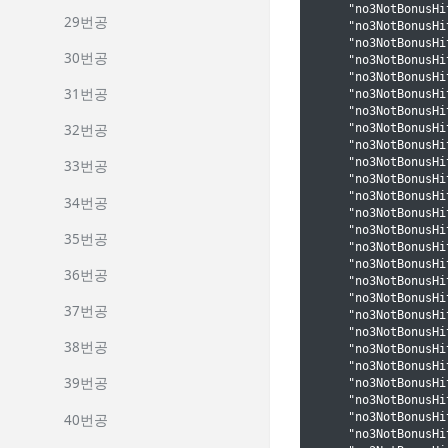
    "no3NotBonusHi
29번공
    "no3NotBonusHi
    "no3NotBonusHi
30번공
    "no3NotBonusHi
    "no3NotBonusHi
31번공
    "no3NotBonusHi
    "no3NotBonusHi
    "no3NotBonusHi
32번공
    "no3NotBonusHi
    "no3NotBonusHi
33번공
    "no3NotBonusHi
    "no3NotBonusHi
34번공
    "no3NotBonusHi
    "no3NotBonusHi
35번공
    "no3NotBonusHi
    "no3NotBonusHi
36번공
    "no3NotBonusHi
    "no3NotBonusHi
37번공
    "no3NotBonusHi
    "no3NotBonusHi
38번공
    "no3NotBonusHi
    "no3NotBonusHi
39번공
    "no3NotBonusHi
    "no3NotBonusHi
    "no3NotBonusHi
40번공
    "no3NotBonusHi