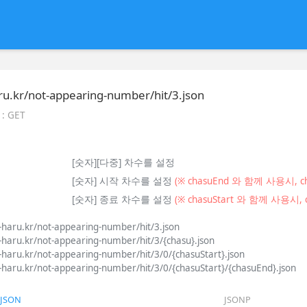
haru.kr/not-appearing-number/hit/3.json
: GET
[숫자][다중] 차수를 설정
[숫자] 시작 차수를 설정
(※ chasuEnd 와 함께 사용시,
[숫자] 종료 차수를 설정
(※ chasuStart 와 함께 사용시,
o-haru.kr/not-appearing-number/hit/3.json
o-haru.kr/not-appearing-number/hit/3/{chasu}.json
o-haru.kr/not-appearing-number/hit/3/0/{chasuStart}.json
o-haru.kr/not-appearing-number/hit/3/0/{chasuStart}/{chasuEnd}.json
JSON
JSONP