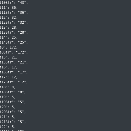
t10Str": "43",

t11": 36,

t11Str": "36",

t12": 32,

t12Str": "32",

t13": 28,

t13Str": "28",

t14": 25,

t14Str": "25",

t0": 172,

t0Str": "172",

t15": 21,

t15Str": "21",

t16": 17,

t16Str": "17",

t17": 12,

t17Str": "12",

t18": 8,

t18Str": "8",

t19": 5,

t19Str": "5",

t20": 5,

t20Str": "5",

t21": 5,

t21Str": "5",

t22": 5,
