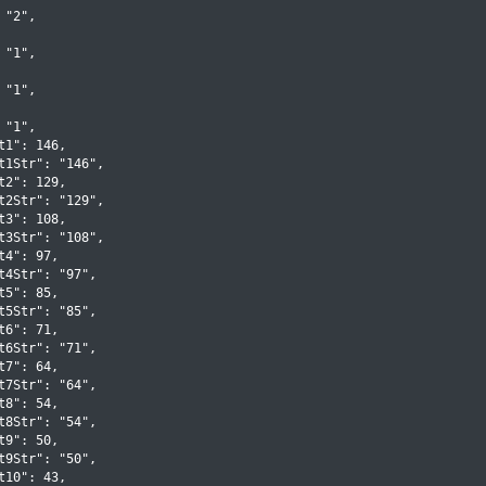
"2",

"1",

"1",

"1",

t1": 146,

t1Str": "146",

t2": 129,

t2Str": "129",

t3": 108,

t3Str": "108",

t4": 97,

t4Str": "97",

t5": 85,

t5Str": "85",

t6": 71,

t6Str": "71",

t7": 64,

t7Str": "64",

t8": 54,

t8Str": "54",

t9": 50,

t9Str": "50",

t10": 43,
