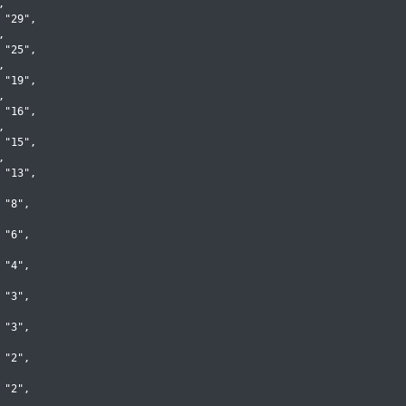


"29",



"25",



"19",



"16",



"15",



"13",

"8",

"6",

"4",

"3",

"3",

"2",

"2",
