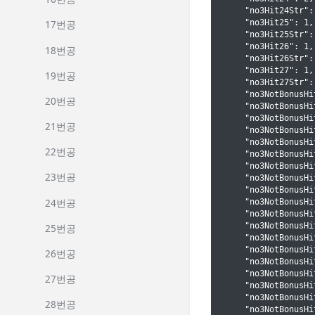
    "no3Hit24Str": 
    "no3Hit25": 1,

17번공
    "no3Hit25Str": 
    "no3Hit26": 1,

18번공
    "no3Hit26Str": 
    "no3Hit27": 1,

19번공
    "no3Hit27Str": 
    "no3NotBonusHi
20번공
    "no3NotBonusHi
    "no3NotBonusHi
21번공
    "no3NotBonusHi
    "no3NotBonusHi
22번공
    "no3NotBonusHi
    "no3NotBonusHi
23번공
    "no3NotBonusHi
    "no3NotBonusHi
24번공
    "no3NotBonusHi
    "no3NotBonusHi
    "no3NotBonusHi
25번공
    "no3NotBonusHi
    "no3NotBonusHi
26번공
    "no3NotBonusHi
    "no3NotBonusHi
27번공
    "no3NotBonusHi
    "no3NotBonusHi
28번공
    "no3NotBonusHi