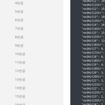
    "no3Hit11": 29,
4번공
    "no3Hit11Str": 
    "no3Hit12": 25,
5번공
    "no3Hit12Str": 
    "no3Hit13": 19,
6번공
    "no3Hit13Str": 
    "no3Hit14": 16,
7번공
    "no3Hit14Str": 
    "no3Hit15": 15,
8번공
    "no3Hit15Str": 
    "no3Hit16": 13,
    "no3Hit16Str": 
9번공
    "no3Hit17": 8,

    "no3Hit17Str": 
10번공
    "no3Hit18": 6,

    "no3Hit18Str": 
11번공
    "no3Hit19": 4,

    "no3Hit19Str": 
12번공
    "no3Hit20": 3,

    "no3Hit20Str": 
13번공
    "no3Hit21": 3,

    "no3Hit21Str": 
14번공
    "no3Hit22": 2,

    "no3Hit22Str": 
15번공
    "no3Hit23": 2,

    "no3Hit23Str": 
16번공
    "no3Hit24": 2,
