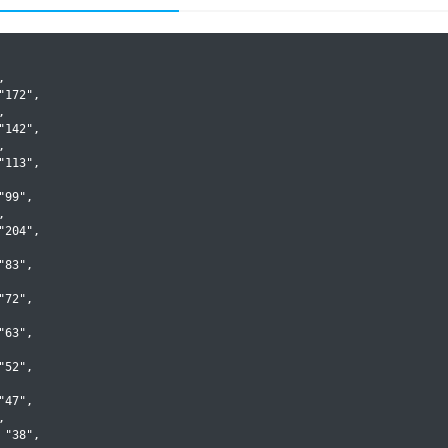


172",



142",



113",

99",



204",

83",

72",

63",

52",

47",



"38",
