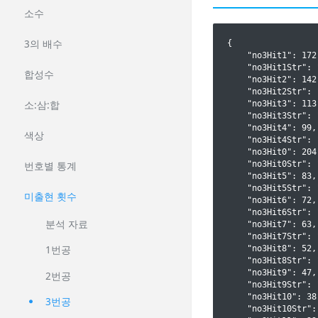
소수
3의 배수
{

    "no3Hit1": 172,
    "no3Hit1Str": "
합성수
    "no3Hit2": 142,
    "no3Hit2Str": "
소:삼:합
    "no3Hit3": 113,
    "no3Hit3Str": "
    "no3Hit4": 99,

색상
    "no3Hit4Str": "
    "no3Hit0": 204,
    "no3Hit0Str": "
번호별 통계
    "no3Hit5": 83,

    "no3Hit5Str": "
미출현 횟수
    "no3Hit6": 72,

    "no3Hit6Str": "
분석 자료
    "no3Hit7": 63,

    "no3Hit7Str": "
    "no3Hit8": 52,

1번공
    "no3Hit8Str": "
    "no3Hit9": 47,

2번공
    "no3Hit9Str": "
    "no3Hit10": 38,
3번공
    "no3Hit10Str": 