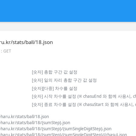
ru.kr/stats/ball/18.json
: GET
[숫자] 총합 구간 값 설정
[숫자] 일의 자리 총합 구간 값 설정
[숫자][다중] 차수를 설정
[숫자] 시작 차수를 설정 (※ chasuEnd 와 함께 사용시, 
[숫자] 종료 차수를 설정 (※ chasuStart 와 함께 사용시, 
-haru.kr/stats/ball/18.json
-haru.kr/stats/ball/18/{sumStep}.json
-haru.kr/stats/ball/18/{sumStep}/{sumSingleDigitStep}.json
-haru.kr/stats/ball/18/{sumStep}/{sumSingleDigitStep}/{chasu}.json