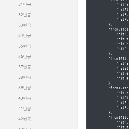
31번공
32번공
33번공
34번공
35번공
36번공
37번공
38번공
39번공
40번공
41번공
42번공