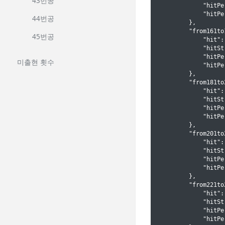
43번공
44번공
45번공
미출현 횟수