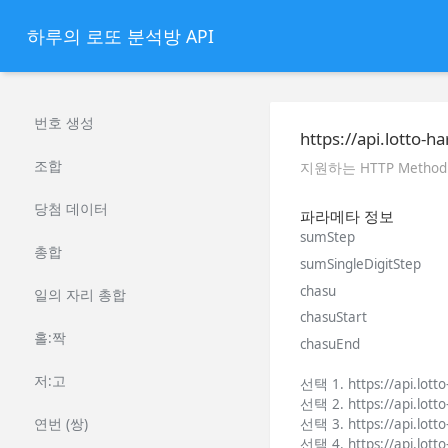
하루의 로또 분석방 API
번호 생성
https://api.lotto-ha
조합
지원하는 HTTP Method 
당첨 데이터
파라메타 정보
sumStep
총합
sumSingleDigitStep
chasu
일의 자리 총합
chasuStart
홀:짝
chasuEnd
저:고
선택 1. https://api.lotto
선택 2. https://api.lotto
연번 (쌍)
선택 3. https://api.lotto
선택 4. https://api.lotto